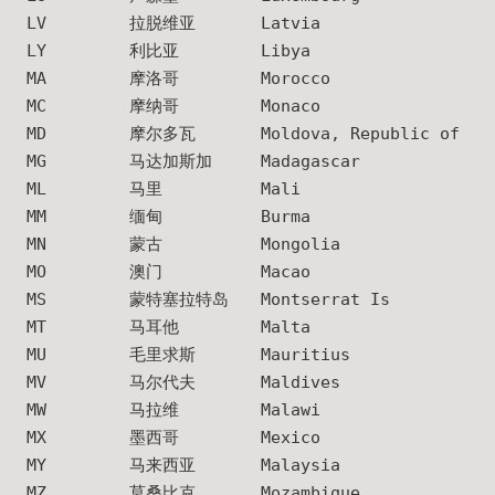
LV
拉脱维亚
Latvia
LY
利比亚
Libya
MA
摩洛哥
Morocco
MC
摩纳哥
Monaco
MD
摩尔多瓦
Moldova, Republic of
MG
马达加斯加
Madagascar
ML
马里
Mali
MM
缅甸
Burma
MN
蒙古
Mongolia
MO
澳门
Macao
MS
蒙特塞拉特岛
Montserrat Is
MT
马耳他
Malta
MU
毛里求斯
Mauritius
MV
马尔代夫
Maldives
MW
马拉维
Malawi
MX
墨西哥
Mexico
MY
马来西亚
Malaysia
MZ
莫桑比克
Mozambique