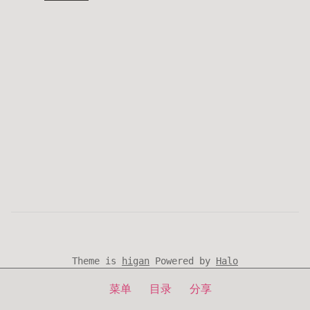
Theme is
higan
Powered by
Halo
©
2026
listenerri's blog
菜单
目录
分享
首页
句不成章
分类
友链
管理
关于