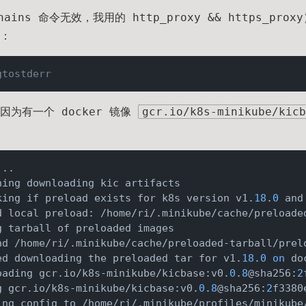
ains 命令无效，我用的 http_proxy && https_pr
：
gtostderr
为有一个 docker 镜像
gcr.io/k8s-minikube/kicb
king if preload exists for k8s version v1.
18
.
0
d local preload: /home/ri/.minikube/cache/preloade
nd /home/ri/.minikube/cache/preloaded-tarball/prel
ed downloading the preloaded tar for v1.
18
.
0
on
oading gcr.io/k8s-minikube/kicbase:v0.
0
.
8
@sha256:
2
g gcr.io/k8s-minikube/kicbase:v0.
0
.
8
@sha256:
2