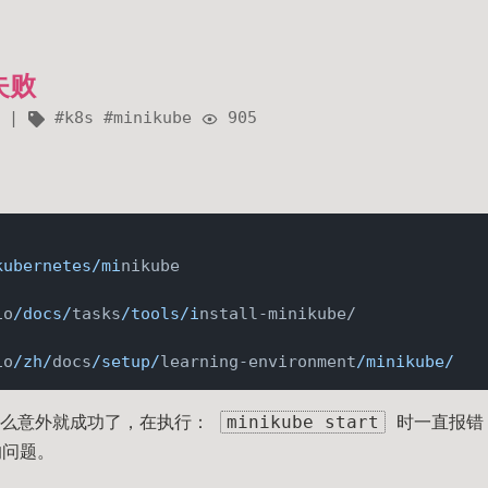
失败
k8s
minikube
905
kubernetes/mi
io
/docs/
tasks
/tools/i
io
/zh/
docs
/setup/
learning-environment
/minikube/
什么意外就成功了，在执行：
minikube start
时一直报错
的问题。