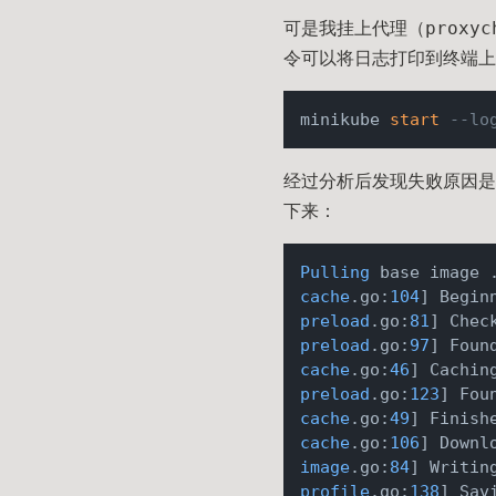
可是我挂上代理（proxych
令可以将日志打印到终端上
minikube 
start
--lo
经过分析后发现失败原因是因
下来：
Pulling
cache
.go:
104
preload
.go:
81
] Chec
preload
.go:
97
] Foun
cache
.go:
46
preload
.go:
123
] Fou
cache
.go:
49
] Finish
cache
.go:
106
] Downl
image
.go:
84
] Writin
profile
.go:
138