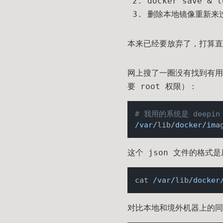
docker save 
删除本地镜像重新来
本来已经要放弃了，打算
网上搜了一圈没有找到有用
要 root 权限）：
# 我用的系统是 deepi
/var/
lib
/docker/im
a
这个 json 文件的格
cat 
/var/
lib
/docker
对比本地和境外机器上的