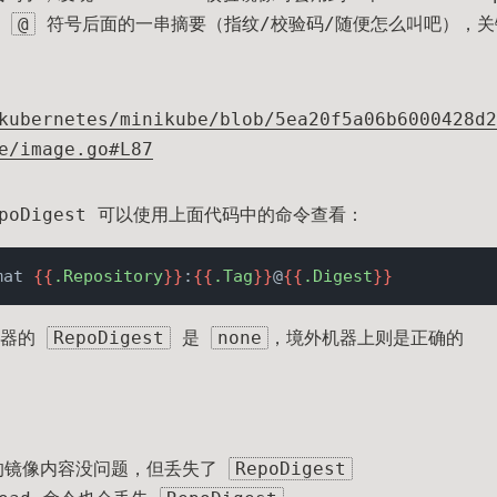
后
@
符号后面的一串摘要（指纹/校验码/随便怎么叫吧），关
kubernetes/minikube/blob/5ea20f5a06b6000428d2
e/image.go#L87
RepoDigest 可以使用上面代码中的命令查看：
mat 
{{
.Repository
}}
:
{{
.Tag
}}
@
{{
.Digest
}}
容器的
RepoDigest
是
none
，境外机器上则是正确的
来的镜像内容没问题，但丢失了
RepoDigest