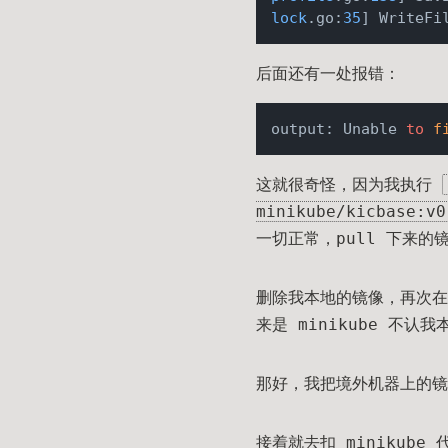
lock
.go:
35
] WriteFi
后面还有一处报错：
output: Unable 
to
f
这就很奇怪，因为我执行
minikube/kicbase:v0
一切正常，pull 下来的
删除我本地的镜像，再次
来是 minikube 不
那好，我把境外机器上的镜像
接着就去扣 minikube 