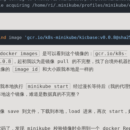
le acquiring /home/ri/.minikube/profiles/minikube/
ind
 image 
'gcr.io/k8s-minikube/kicbase:v0.0.8@sha2
docker images
是可以看到这个镜像的：
gcr.io/k8s-
.0.8
，起初我以为是镜像 pull 的不完整，找了台境外机
镜像的
image id
和大小跟我本地是一样的
在我本地执行
minikube start
经过漫长等待后（我的代理
认我本地这个镜像，难道是数据真的不完整？
 save 到文件，下载到本地，load 进来，再次 star
代码了，发现 minikube 校验镜像时会用到一个 docker Re