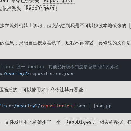
& load 命令也会丢失
RepoDigest
过依然丢失
RepoDigest
直接在境外机器上学习，但突然想到我是否可以修改本地镜像的
的信息，只能自己摸索尝试了，过程不再赘述，要修改的文件是
n linux 基于 debian，其他发行版不知道是否是同样的路径
ge
/overlay2/
式是压缩后的，可以使用如下命令让其好看些：
/im
age
/overlay2/
repositories
同一文件发现本地的确少了一个
RepoDigest
相关的数据，按