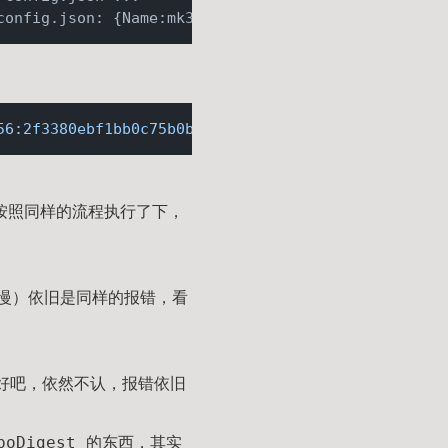
config.json: {Name:mk3e177ff84a9b80716918e458a1d55
56:2f3380ebf1bb0c75b0b47160fd4e61b7b8fef0f1f32f9de
器按照同样的流程执行了下，
慢）依旧是同样的报错，看
t，好吧，依然不认，报错依旧
poDigest 的东西，其实