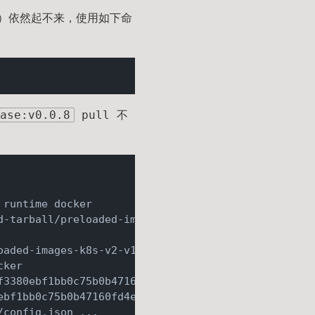
oxy）依然起不来，使用如下命
ase:v0.0.8
pull 不
d-tarball/preloaded-images-k8s-v2-v1.
18
.
0
oaded-images-k8s-v2-v1.
18
.
0