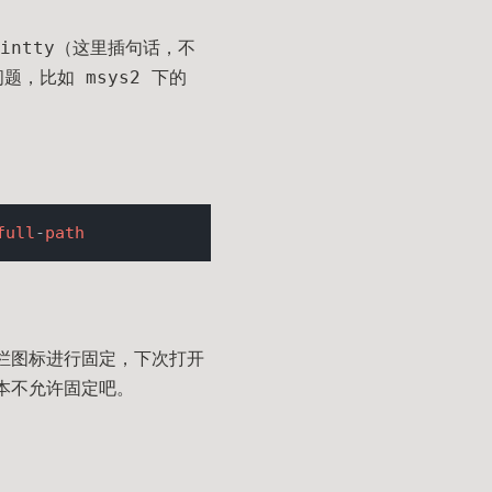
intty（这里插句话，不
问题，比如 msys2 下的
full
-
path
务栏图标进行固定，下次打开
脚本不允许固定吧。