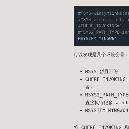
#MSYS=winsymlinks:n
#MSYS=error_start:m
#CHERE_INVOKING=1
#MSYS2_PATH_TYPE=in
MSYSTEM
可以发现是几个环境变量：
MSYS 暂且不管
CHERE_INVOK
置）
MSYS2_PATH_T
直接执行很多 wind
MSYSTEM=MINGW
将 CHERE_INVOKIN