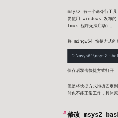
msys2 有一个命令行工
要使用 windows 发布
tmux 程序无法启动）。
将 mingw64 快捷方
C:\msys64\msys2_she
保存后双击快捷方式打开，
但是将快捷方式拖拽固定到
时也不能正常工作，具体原因
修改 msys2 b