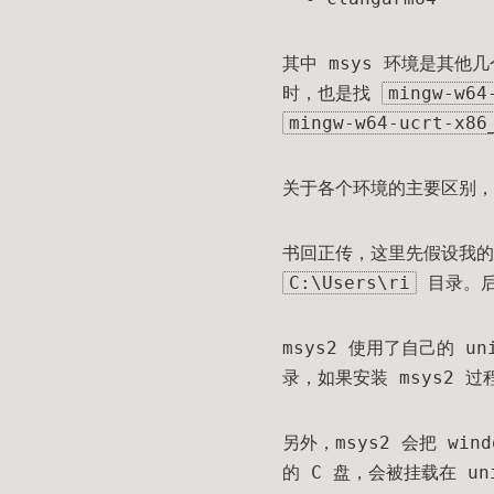
其中 msys 环境是其他
时，也是找
mingw-w64
mingw-w64-ucrt-x86
关于各个环境的主要区别，
书回正传，这里先假设我的 
C:\Users\ri
目录。
msys2 使用了自己的 u
录，如果安装 msys2
另外，msys2 会把 wi
的 C 盘，会被挂载在 un