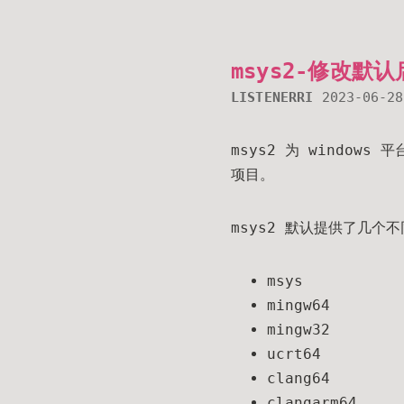
msys2-修改默
LISTENERRI
2023-06-28
msys2 为 window
项目。
msys2 默认提供了几个
msys
mingw64
mingw32
ucrt64
clang64
clangarm64