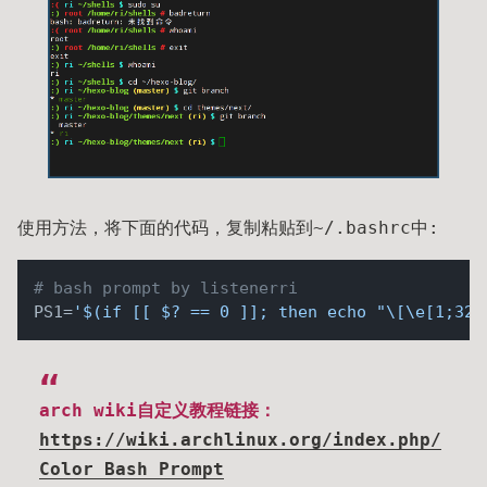
使用方法，将下面的代码，复制粘贴到~/.bashrc中:
# bash prompt by listenerri
PS1=
'$(if [[ $? == 0 ]]; then echo "\[\e[1;32m
arch wiki自定义教程链接：
https://wiki.archlinux.org/index.php/
Color_Bash_Prompt