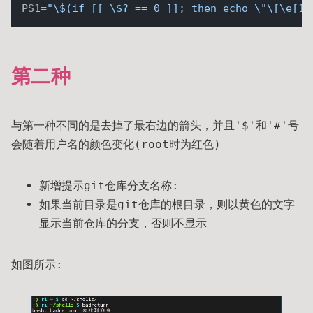
PS1=
"\$(if [[ \$? == 0 ]]; then echo \"\[\e[1;
第二种
与第一种不同的是去掉了最右边的箭头，并且'$'和'#'号
会随着用户名的颜色变化(root时为红色)
新增提示git仓库分支名称:
如果当前目录是git仓库的根目录，则以黄色的文字
显示当前仓库的分支，否则不显示
如图所示: