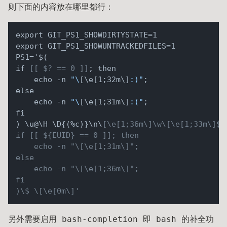
则下面的内容放在哪里都行：
export GIT_PS1_SHOWDIRTYSTATE=1

export GIT_PS1_SHOWUNTRACKEDFILES=1

PS1='$(

if 
[
[ $? == 0 ]
]
; then

    echo -n 
"\
[\e[1;32m\]
:)"
;

else

    echo -n 
"\
[\e[1;31m\]
:("
;

fi

) \u@\H \D{(%c)}\n\
[\e
[1;36m\]
\w\
[\e
[1;33m\]
$(
if 
[
[ ${EUID} == 0 ]
]
; then

    echo -n "\
[\e
[1;31m\]
";

else

    echo -n "\
[\e
[1;36m\]
";

fi

)\$ \
[\e
[0m\]
另外需要启用 bash-completion 即 bash 的补全功